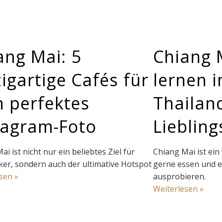
ang Mai: 5
Chiang 
zigartige Cafés für
lernen 
n perfektes
Thailan
tagram-Foto
Liebling
i ist nicht nur ein beliebtes Ziel für
Chiang Mai ist ein 
er, sondern auch der ultimative Hotspot
gerne essen und e
sen »
ausprobieren.
Weiterlesen »